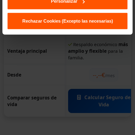
Personalizar
Familias que buscan
tranquilidad y estabilidad
Enfoque ideal
Rechazar Cookies (Excepto las necesarias)
financiera, protegiendo a sus
seres queridos.
Respaldo económico
más
Ventaja principal
amplio y flexible
para la
familia.
,
--
€
--
Desde
/mes
Calcular Seguro de
Comparar seguros de
vida
Vida