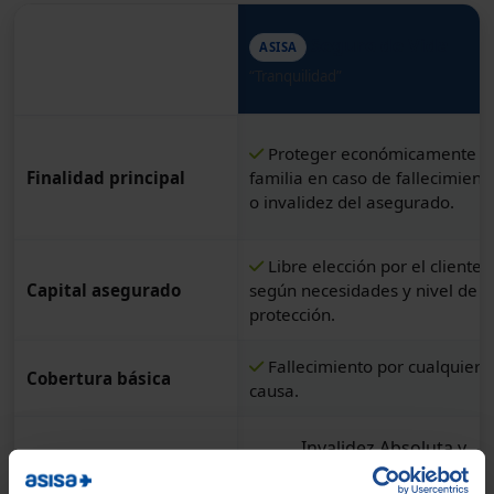
Seguro de Vida
ASISA
Característica
“Tranquilidad”
Proteger económicamente a 
Finalidad principal
familia en caso de fallecimient
o invalidez del asegurado.
Libre elección por el cliente
Capital asegurado
según necesidades y nivel de
protección.
Fallecimiento por cualquier
Cobertura básica
causa.
Invalidez Absoluta y
Permanente