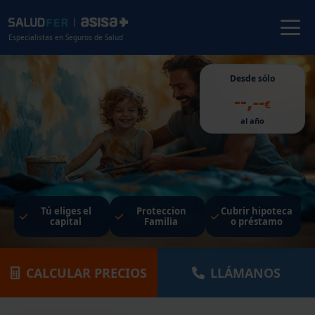
Especialistas en Seguros de Salud
Desde sólo
,
--
--
€
al año
Tú eliges el
Proteccion
Cubrir hipoteca
capital
Familia
o préstamo
CALCULAR PRECIOS
LLÁMANOS