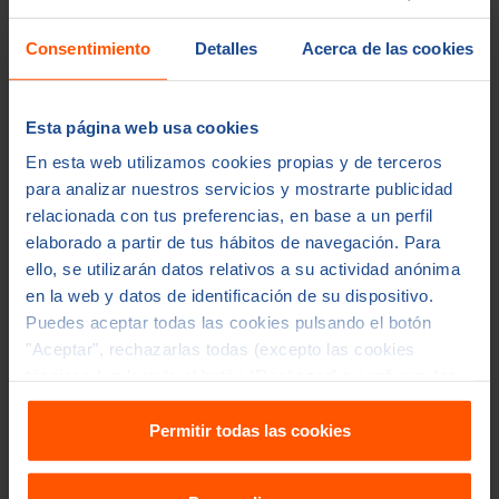
Doble capital por
Consentimiento
Detalles
Acerca de las cookies
Coberturas opcionales
accidente
Triple capital por
Esta página web usa cookies
accidente de circulació
En esta web utilizamos cookies propias y de terceros
para analizar nuestros servicios y mostrarte publicidad
relacionada con tus preferencias, en base a un perfil
Familiares o personas
elaborado a partir de tus hábitos de navegación. Para
Beneficiarios
designadas por el asegurado.
ello, se utilizarán datos relativos a su actividad anónima
en la web y datos de identificación de su dispositivo.
Puedes aceptar todas las cookies pulsando el botón
Permite adaptar
Alta
"Aceptar", rechazarlas todas (excepto las cookies
capitales, actualizar coberturas
Flexibilidad
técnicas ) pulsando el botón “Rechazar” o configurarlas
mantener la protección más all
en "Personalizar". Para más información accede a
de la hipoteca.
nuestra
política de cookies
y
política de privacidad
.
Permitir todas las cookies
Renovable anualmente
Duración
mientras se abonen las primas