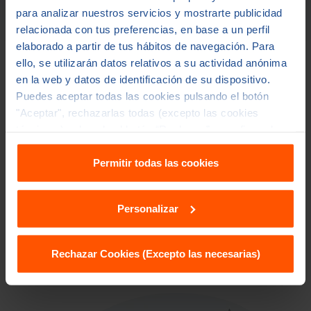
para analizar nuestros servicios y mostrarte publicidad
relacionada con tus preferencias, en base a un perfil
elaborado a partir de tus hábitos de navegación. Para
ello, se utilizarán datos relativos a su actividad anónima
SEGUROS DE DECESOS
en la web y datos de identificación de su dispositivo.
Ventajas de contratar tu Seguro
Puedes aceptar todas las cookies pulsando el botón
de Decesos Asisa
"Aceptar", rechazarlas todas (excepto las cookies
técnicas ) pulsando el botón “Rechazar” o configurarlas
en "Personalizar". Para más información accede a
Con coberturas diseñadas para ofrecer
nuestra
política de cookies
y
política de privacidad
.
Permitir todas las cookies
tranquilidad y apoyo integral en momentos
difíciles, asegurando que tanto los aspectos
Personalizar
emocionales como los prácticos sean
atendidos adecuadamente.
Rechazar Cookies (Excepto las necesarias)