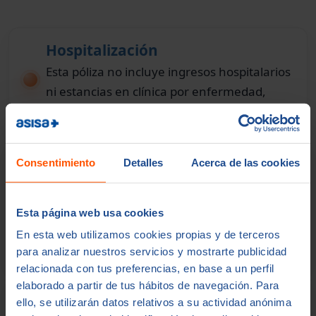
Hospitalización
Esta póliza no incluye ingresos hospitalarios
ni estancias en clínica por enfermedad,
observación o tratamiento.
Cirugía e intervenciones
Consentimiento
Detalles
Acerca de las cookies
quirúrgicas
No cubre operaciones ni procedimientos
Esta página web usa cookies
quirúrgicos propios de un seguro médico
En esta web utilizamos cookies propias y de terceros
completo con hospitalización.
para analizar nuestros servicios y mostrarte publicidad
relacionada con tus preferencias, en base a un perfil
elaborado a partir de tus hábitos de navegación. Para
Urgencias que requieran ingreso
ello, se utilizarán datos relativos a su actividad anónima