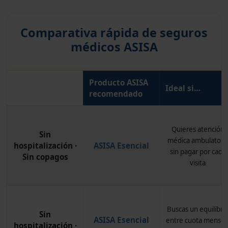
Comparativa rápida de seguros
médicos ASISA
Producto ASISA
Modalidad
Ideal si…
recomendado
Quieres atención
Sin
médica ambulatori
hospitalización ·
ASISA Esencial
sin pagar por cada
Sin copagos
visita
Buscas un equilibri
Sin
ASISA Esencial
entre cuota mensua
hospitalización ·