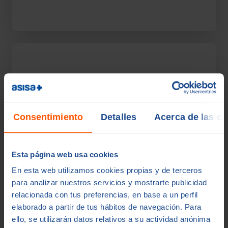
2) ¿Prefieres sin copago
(cuota fija) o te compensa
copago?
Consentimiento
Detalles
Acerca de las c
Cómo elegir sin darle más vueltas
Esta página web usa cookies
Sin copago te suele compensar si:
En esta web utilizamos cookies propias y de terceros
para analizar nuestros servicios y mostrarte publicidad
Vas al médico con cierta
relacionada con tus preferencias, en base a un perfil
frecuencia (pediatría,
elaborado a partir de tus hábitos de navegación. Para
especialistas, revisiones,
ello, se utilizarán datos relativos a su actividad anónima