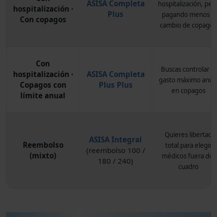
ASISA Completa
hospitalización, per
hospitalización ·
Plus
pagando menos a
Con copagos
cambio de copagos
Con
Buscas controlar el
hospitalización ·
ASISA Completa
gasto máximo anua
Copagos con
Plus Plus
en copagos
límite anual
Quieres libertad
ASISA Integral
Reembolso
total para elegir
(reembolso 100 /
(mixto)
médicos fuera del
180 / 240)
cuadro