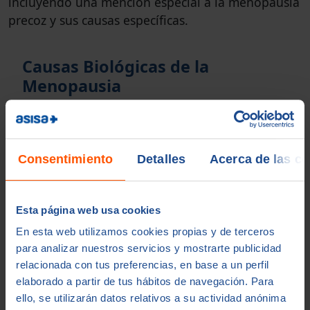
incluyendo una mención especial a la menopausia
precoz y sus causas específicas.
Causas Biológicas de la
Menopausia
Agotamiento de Folículos Ováricos
La menopausia ocurre principalmente debido
al agotamiento natural de los folículos
Consentimiento
Detalles
Acerca de las c
ováricos disponibles en los ovarios. Las
mujeres nacen con un número finito de
folículos, que se utilizan a lo largo de su vida
Esta página web usa cookies
reproductiva. Con la edad, la cantidad y la
En esta web utilizamos cookies propias y de terceros
calidad de estos folículos disminuyen,
para analizar nuestros servicios y mostrarte publicidad
reduciendo la producción de hormonas como
relacionada con tus preferencias, en base a un perfil
el estrógeno y la progesterona, lo que
elaborado a partir de tus hábitos de navegación. Para
eventualmente conduce a la menopausia.
ello, se utilizarán datos relativos a su actividad anónima