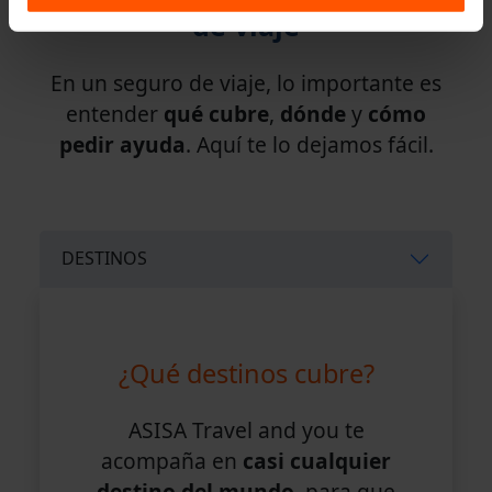
de viaje
En un seguro de viaje, lo importante es
entender
qué cubre
,
dónde
y
cómo
pedir ayuda
. Aquí te lo dejamos fácil.
DESTINOS
¿Qué destinos cubre?
ASISA Travel and you te
acompaña en
casi cualquier
destino del mundo
, para que