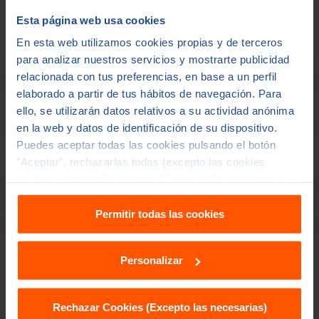
destino y fechas.
Esta página web usa cookies
En esta web utilizamos cookies propias y de terceros
para analizar nuestros servicios y mostrarte publicidad
Calcula tu Seguro
relacionada con tus preferencias, en base a un perfil
elaborado a partir de tus hábitos de navegación. Para
ello, se utilizarán datos relativos a su actividad anónima
¿Te llamamos gratis?
en la web y datos de identificación de su dispositivo.
Puedes aceptar todas las cookies pulsando el botón
"Aceptar", rechazarlas todas (excepto las cookies
técnicas ) pulsando el botón “Rechazar” o configurarlas
en "Personalizar". Para más información accede a
nuestra
política de cookies
y
política de privacidad
.
Permitir todas las cookies
Personalizar
ANTES DE CONTRATAR
Tres cosas que conviene mirar
Rechazar Cookies (Excepto las necesarias)
antes de contratar un seguro