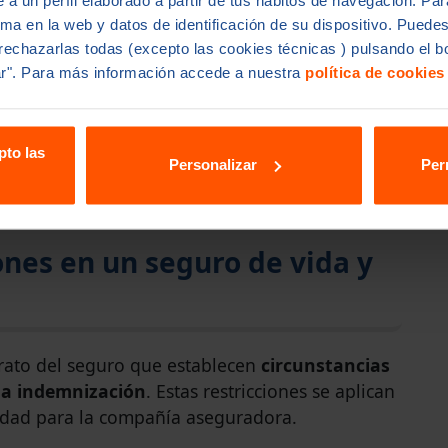
 a un perfil elaborado a partir de tus hábitos de navegación. Para
omo un instrumento de inversión, permitiendo
ima en la web y datos de identificación de su dispositivo. Puede
u dinero.
 rechazarlas todas (excepto las cookies técnicas ) pulsando el 
ar". Para más información accede a nuestra
política de cookies
n garantizar una indemnización a los
to del asegurado.
de Vida Riesgo
, hay ciertas exclusiones que
pto las
Personalizar
Per
tada.
ones en un seguro de vida y
trato del seguro que establecen
circunstancias
la indemnización
. Estas restricciones se aplican
lidad para la compañía aseguradora.