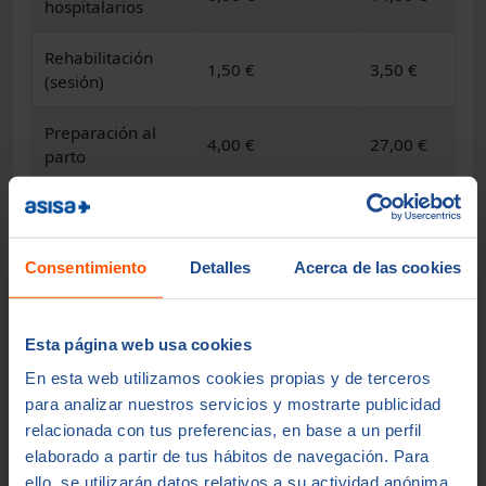
hospitalarios
Rehabilitación
1,50 €
3,50 €
(sesión)
Preparación al
4,00 €
27,00 €
parto
Psicoterapia
9,00 €
13,00 €
(sesión)
Consentimiento
Detalles
Acerca de las cookies
RMN, TAC, PET
10,00 €
40,00 €
Resto de servicios
3,00 €
10,00 €
Esta página web usa cookies
En esta web utilizamos cookies propias y de terceros
Límite anual en
No (según tabla
300 € por
para analizar nuestros servicios y mostrarte publicidad
copagos
aportada)
asegurado y 
relacionada con tus preferencias, en base a un perfil
elaborado a partir de tus hábitos de navegación. Para
ello, se utilizarán datos relativos a su actividad anónima