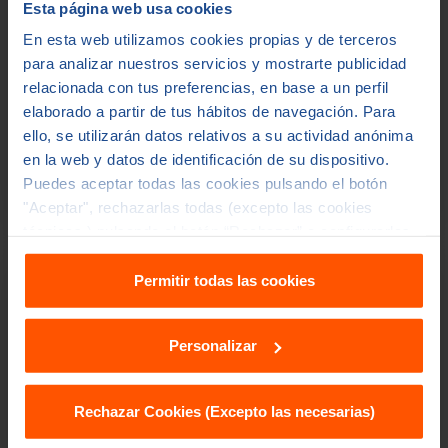
Esta página web usa cookies
En esta web utilizamos cookies propias y de terceros
✅ Si el centro está concertado y la cobertura
para analizar nuestros servicios y mostrarte publicidad
aplica, el hospital suele facturar directamente
relacionada con tus preferencias, en base a un perfil
a ASISA. En pólizas con copagos, revisa si existe
elaborado a partir de tus hábitos de navegación. Para
algún coste asociado según condiciones.
ello, se utilizarán datos relativos a su actividad anónima
en la web y datos de identificación de su dispositivo.
Puedes aceptar todas las cookies pulsando el botón
"Aceptar", rechazarlas todas (excepto las cookies
técnicas ) pulsando el botón “Rechazar” o configurarlas
en "Personalizar". Para más información accede a
nuestra
política de cookies
y
política de privacidad
.
Permitir todas las cookies
Paso 5: Qué suele incluir la
asistencia (cesárea +
Personalizar
hospitalización)
Rechazar Cookies (Excepto las necesarias)
Si entra en cobertura, normalmente
incluye el procedimiento y la estancia