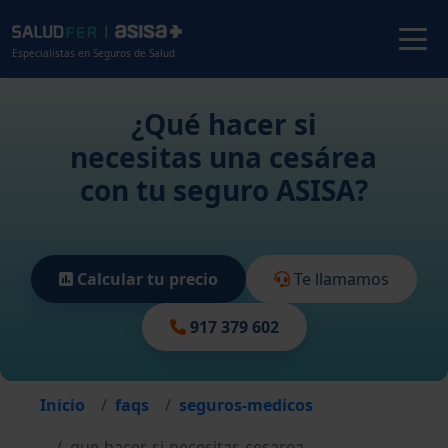
Especialistas en Seguros de Salud
¿Qué hacer si
necesitas una cesárea
con tu seguro ASISA?
Calcular tu precio
Te llamamos
917 379 602
Inicio
faqs
seguros-medicos
que-hacer-si-necesitas-cesarea