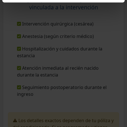
vinculada a la intervención
Intervención quirúrgica (cesárea)
Anestesia (según criterio médico)
Hospitalización y cuidados durante la
estancia
Atención inmediata al recién nacido
durante la estancia
Seguimiento postoperatorio durante el
ingreso
⚠️ Los detalles exactos dependen de tu póliza y