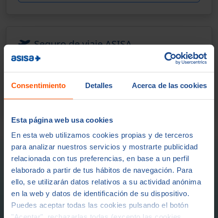
Seguro de viaje ASISA
Gastos médicos en el extranjero, cancelación,
equipaje y asistencia 24h durante el viaje.
Consentimiento
Detalles
Acerca de las cookies
Ver preguntas frecuentes de Viaje
Esta página web usa cookies
En esta web utilizamos cookies propias y de terceros
para analizar nuestros servicios y mostrarte publicidad
relacionada con tus preferencias, en base a un perfil
¿Listo para elegir tu seguro
elaborado a partir de tus hábitos de navegación. Para
ello, se utilizarán datos relativos a su actividad anónima
ASISA?
en la web y datos de identificación de su dispositivo.
Puedes aceptar todas las cookies pulsando el botón
Si ya tienes claro el tipo de seguro, calcula tu precio
"Aceptar", rechazarlas todas (excepto las cookies